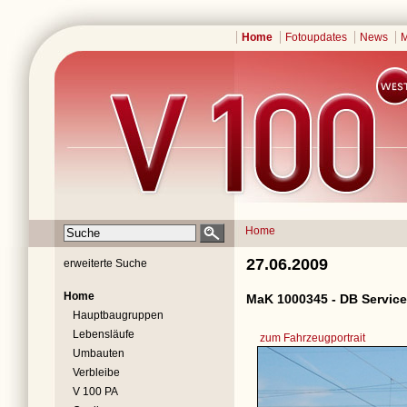
Home
Fotoupdates
News
M
Home
27.06.2009
erweiterte Suche
Home
MaK 1000345 - DB Service
Hauptbaugruppen
Lebensläufe
zum Fahrzeugportrait
Umbauten
Verbleibe
V 100 PA