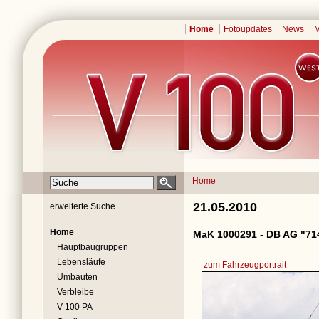
Home
Fotoupdates
News
M
Home
21.05.2010
erweiterte Suche
Home
MaK 1000291 - DB AG "71
Hauptbaugruppen
Lebensläufe
zum Fahrzeugportrait
Umbauten
Verbleibe
V 100 PA