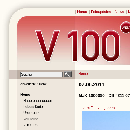
Home
Fotoupdates
News
M
Home
07.06.2011
erweiterte Suche
Home
MaK 1000090 - DB "211 07
Hauptbaugruppen
Lebensläufe
zum Fahrzeugportrait
Umbauten
Verbleibe
V 100 PA