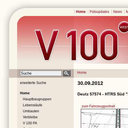
Home
Fotoupdates
News
M
Home
30.09.2012
erweiterte Suche
Home
Deutz 57574 - HTRS Süd "
Hauptbaugruppen
Lebensläufe
zum Fahrzeugportrait
Umbauten
Verbleibe
V 100 PA