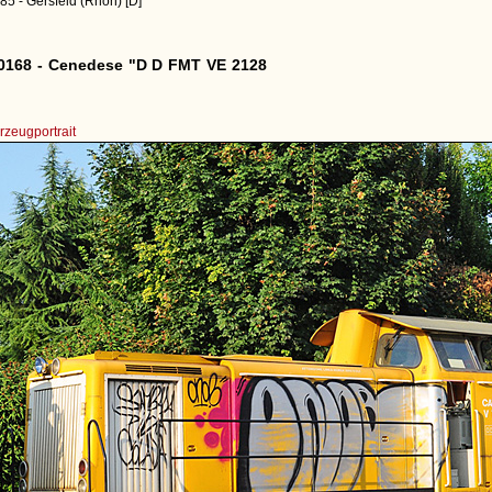
85 - Gersfeld (Rhön) [D]
0168 - Cenedese "D D FMT VE 2128
zeugportrait