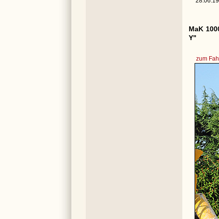
28.06.19
MaK 100
Y"
zum Fahr