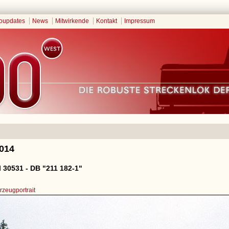
oupdates
News
Mitwirkende
Kontakt
Impressum
2014
 30531 - DB "211 182-1"
zeugportrait