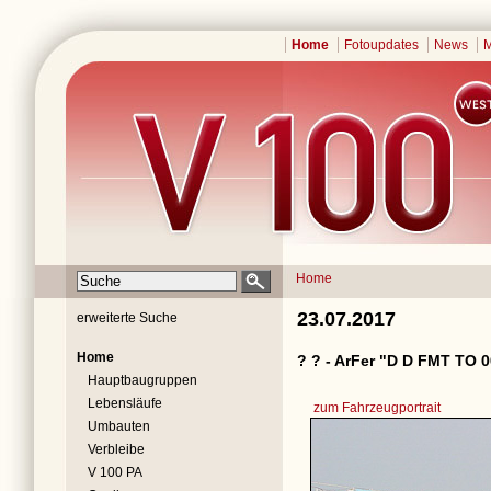
Home
Fotoupdates
News
M
Home
23.07.2017
erweiterte Suche
Home
? ? - ArFer "D D FMT TO 
Hauptbaugruppen
Lebensläufe
zum Fahrzeugportrait
Umbauten
Verbleibe
V 100 PA