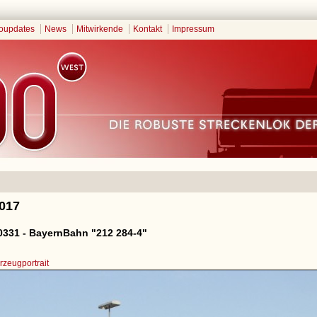
oupdates
News
Mitwirkende
Kontakt
Impressum
2017
331 - BayernBahn "212 284-4"
zeugportrait