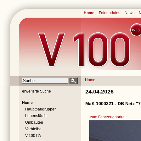
Home
Fotoupdates
News
M
Home
24.04.2026
erweiterte Suche
Home
MaK 1000321 - DB Netz "7
Hauptbaugruppen
Lebensläufe
zum Fahrzeugportrait
Umbauten
Verbleibe
V 100 PA