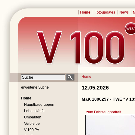
Home
Fotoupdates
News
M
Home
12.05.2026
erweiterte Suche
Home
MaK 1000257 - TWE "V 13
Hauptbaugruppen
Lebensläufe
zum Fahrzeugportrait
Umbauten
Verbleibe
V 100 PA