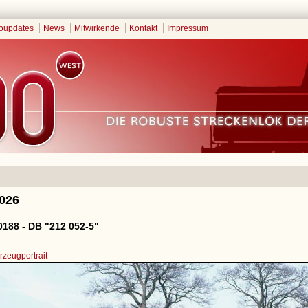
oupdates
News
Mitwirkende
Kontakt
Impressum
2026
188 - DB "212 052-5"
zeugportrait