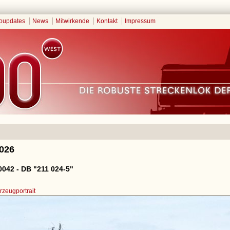
oupdates
News
Mitwirkende
Kontakt
Impressum
2026
042 - DB "211 024-5"
zeugportrait