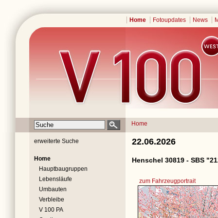
Home
Fotoupdates
News
M
Home
22.06.2026
erweiterte Suche
Home
Henschel 30819 - SBS "21
Hauptbaugruppen
Lebensläufe
zum Fahrzeugportrait
Umbauten
Verbleibe
V 100 PA