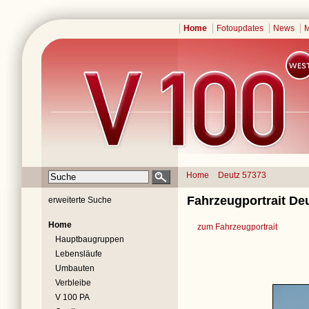
Home
Fotoupdates
News
M
Home
Deutz 57373
Fahrzeugportrait Deu
erweiterte Suche
Home
zum Fahrzeugportrait
Hauptbaugruppen
Lebensläufe
Umbauten
Verbleibe
V 100 PA