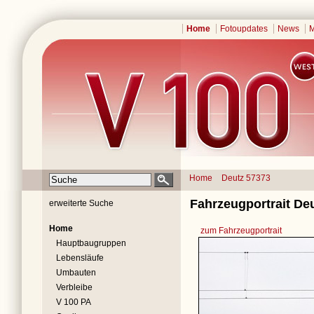
Home
Fotoupdates
News
M
Home
Deutz 57373
Fahrzeugportrait Deu
erweiterte Suche
Home
zum Fahrzeugportrait
Hauptbaugruppen
Lebensläufe
Umbauten
Verbleibe
V 100 PA