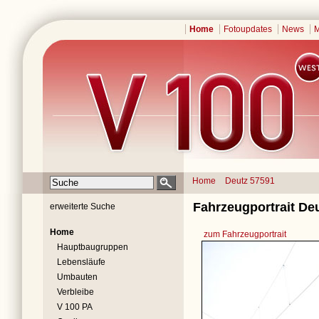
Home
Fotoupdates
News
M
Home
Deutz 57591
Fahrzeugportrait De
erweiterte Suche
Home
zum Fahrzeugportrait
Hauptbaugruppen
Lebensläufe
Umbauten
Verbleibe
V 100 PA