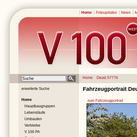
Home
Fotoupdates
News
M
Home
Deutz 57776
Fahrzeugportrait De
erweiterte Suche
Home
zum Fahrzeugportrait
Hauptbaugruppen
Lebensläufe
Umbauten
Verbleibe
V 100 PA