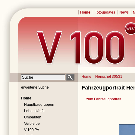
Home
Fotoupdates
News
M
Home
Henschel 30531
Fahrzeugportrait He
erweiterte Suche
Home
zum Fahrzeugportrait
Hauptbaugruppen
Lebensläufe
Umbauten
Verbleibe
V 100 PA