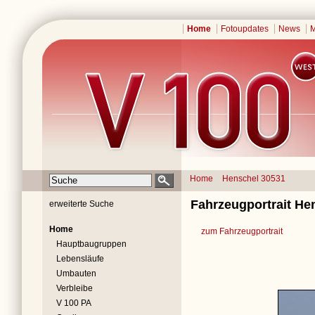
Home
Fotoupdates
News
M
Home
Henschel 30531
Fahrzeugportrait He
erweiterte Suche
Home
zum Fahrzeugportrait
Hauptbaugruppen
Lebensläufe
Umbauten
Verbleibe
V 100 PA