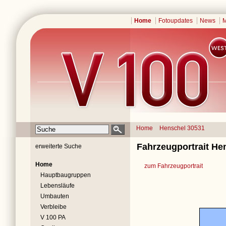
Home
Fotoupdates
News
M
Home
Henschel 30531
Fahrzeugportrait He
erweiterte Suche
Home
zum Fahrzeugportrait
Hauptbaugruppen
Lebensläufe
Umbauten
Verbleibe
V 100 PA