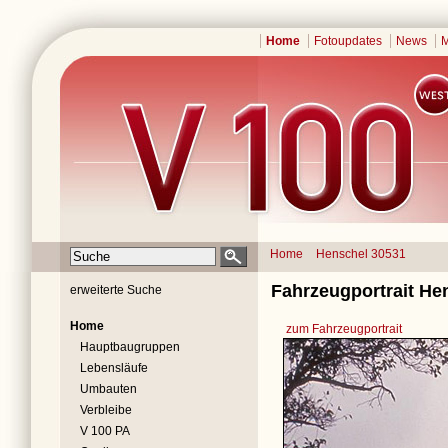
Home
Fotoupdates
News
M
Home
Henschel 30531
Fahrzeugportrait He
erweiterte Suche
Home
zum Fahrzeugportrait
Hauptbaugruppen
Lebensläufe
Umbauten
Verbleibe
V 100 PA