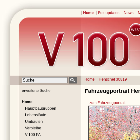
Home
Fotoupdates
News
M
Home
Henschel 30819
Fahrzeugportrait He
erweiterte Suche
Home
zum Fahrzeugportrait
Hauptbaugruppen
Lebensläufe
Umbauten
Verbleibe
V 100 PA