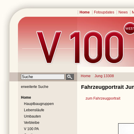
Home
Fotoupdates
News
M
Home
Jung 13308
Fahrzeugportrait Ju
erweiterte Suche
Home
zum Fahrzeugportrait
Hauptbaugruppen
Lebensläufe
Umbauten
Verbleibe
V 100 PA