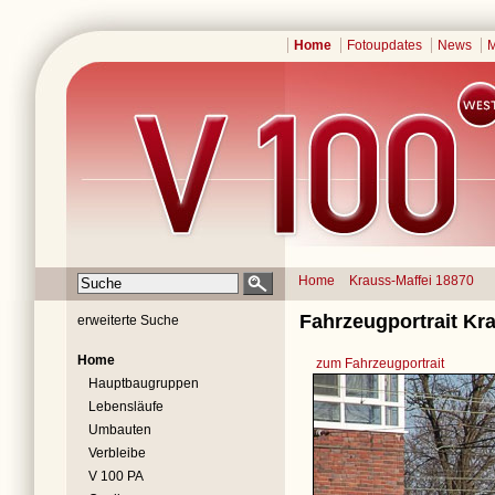
Home
Fotoupdates
News
M
Home
Krauss-Maffei 18870
Fahrzeugportrait Kr
erweiterte Suche
Home
zum Fahrzeugportrait
Hauptbaugruppen
Lebensläufe
Umbauten
Verbleibe
V 100 PA