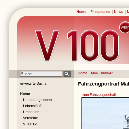
Home
Fotoupdates
News
M
Home
MaK 1000042
Fahrzeugportrait Ma
erweiterte Suche
Home
zum Fahrzeugportrait
Hauptbaugruppen
Lebensläufe
Umbauten
Verbleibe
V 100 PA