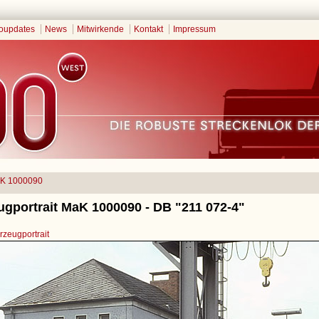
oupdates
News
Mitwirkende
Kontakt
Impressum
K 1000090
ugportrait MaK 1000090 - DB "211 072-4"
zeugportrait