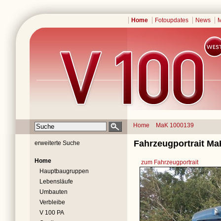
Home
Fotoupdates
News
M
Home
MaK 1000139
Fahrzeugportrait Ma
erweiterte Suche
Home
zum Fahrzeugportrait
Hauptbaugruppen
Lebensläufe
Umbauten
Verbleibe
V 100 PA