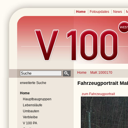
Home
Fotoupdates
News
M
Home
MaK 1000170
Fahrzeugportrait Ma
erweiterte Suche
Home
zum Fahrzeugportrait
Hauptbaugruppen
Lebensläufe
Umbauten
Verbleibe
V 100 PA