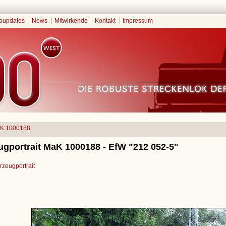
oupdates
News
Mitwirkende
Kontakt
Impressum
K 1000188
ugportrait MaK 1000188 - EfW "212 052-5"
zeugportrait