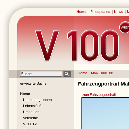
Home
Fotoupdates
News
M
Home
MaK 1000188
Fahrzeugportrait Ma
erweiterte Suche
Home
zum Fahrzeugportrait
Hauptbaugruppen
Lebensläufe
Umbauten
Verbleibe
V 100 PA