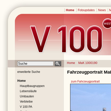
Home
Fotoupdates
News
M
Home
MaK 1000190
Fahrzeugportrait Ma
erweiterte Suche
Home
zum Fahrzeugportrait
Hauptbaugruppen
Lebensläufe
Umbauten
Verbleibe
V 100 PA