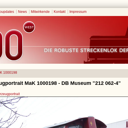
oupdates
News
Mitwirkende
Kontakt
Impressum
K 1000198
ugportrait MaK 1000198 - DB Museum "212 062-4"
zeugportrait