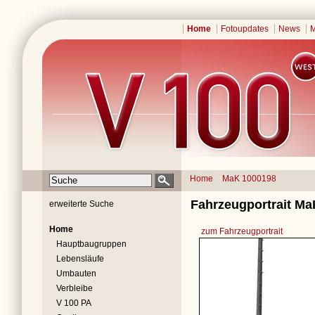
Home
Fotoupdates
News
M
Home
MaK 1000198
Fahrzeugportrait Ma
erweiterte Suche
Home
zum Fahrzeugportrait
Hauptbaugruppen
Lebensläufe
Umbauten
Verbleibe
V 100 PA