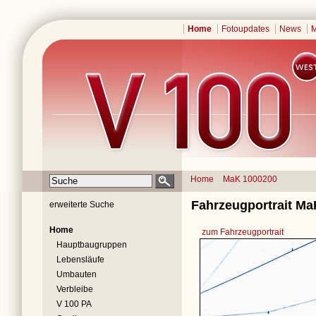
Home
Fotoupdates
News
M
Home
MaK 1000200
Fahrzeugportrait Ma
erweiterte Suche
Home
zum Fahrzeugportrait
Hauptbaugruppen
Lebensläufe
Umbauten
Verbleibe
V 100 PA