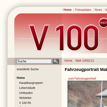
Home
Fotoupdates
News
M
Home
MaK 1000213
Fahrzeugportrait Ma
erweiterte Suche
Home
zum Fahrzeugportrait
Hauptbaugruppen
Lebensläufe
Umbauten
Verbleibe
V 100 PA