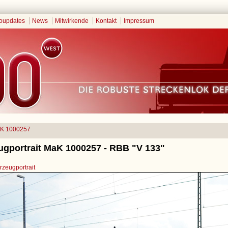
oupdates
News
Mitwirkende
Kontakt
Impressum
K 1000257
ugportrait MaK 1000257 - RBB "V 133"
zeugportrait