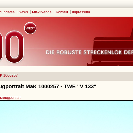
oupdates
News
Mitwirkende
Kontakt
Impressum
K 1000257
ugportrait MaK 1000257 - TWE "V 133"
zeugportrait