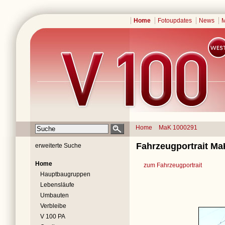
Home
Fotoupdates
News
M
Home
MaK 1000291
Fahrzeugportrait Ma
erweiterte Suche
Home
zum Fahrzeugportrait
Hauptbaugruppen
Lebensläufe
Umbauten
Verbleibe
V 100 PA