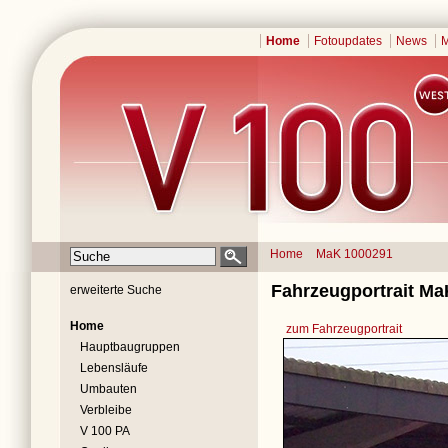
Home
Fotoupdates
News
M
Home
MaK 1000291
Fahrzeugportrait Ma
erweiterte Suche
Home
zum Fahrzeugportrait
Hauptbaugruppen
Lebensläufe
Umbauten
Verbleibe
V 100 PA