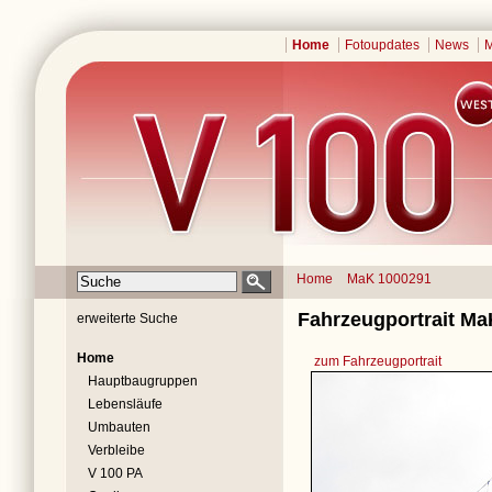
Home
Fotoupdates
News
M
Home
MaK 1000291
Fahrzeugportrait Ma
erweiterte Suche
Home
zum Fahrzeugportrait
Hauptbaugruppen
Lebensläufe
Umbauten
Verbleibe
V 100 PA