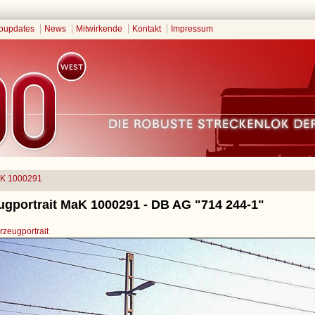
oupdates
News
Mitwirkende
Kontakt
Impressum
K 1000291
ugportrait MaK 1000291 - DB AG "714 244-1"
zeugportrait