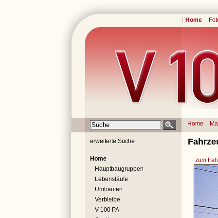
Home
Fot
Home
Ma
Fahrze
erweiterte Suche
Home
zum Fahr
Hauptbaugruppen
Lebensläufe
Umbauten
Verbleibe
V 100 PA