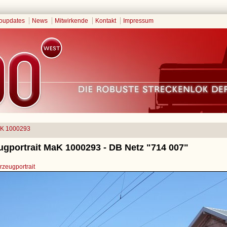
oupdates
News
Mitwirkende
Kontakt
Impressum
K 1000293
ugportrait MaK 1000293 - DB Netz "714 007"
zeugportrait