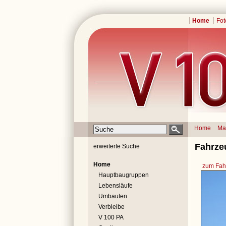
Home
Fot
Home
Ma
Fahrze
erweiterte Suche
Home
zum Fahr
Hauptbaugruppen
Lebensläufe
Umbauten
Verbleibe
V 100 PA