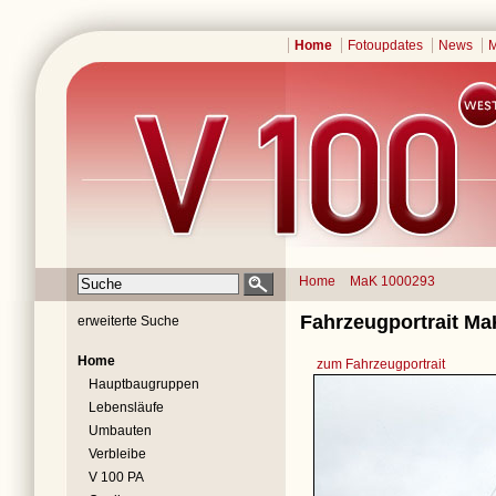
Home
Fotoupdates
News
M
Home
MaK 1000293
Fahrzeugportrait Ma
erweiterte Suche
Home
zum Fahrzeugportrait
Hauptbaugruppen
Lebensläufe
Umbauten
Verbleibe
V 100 PA