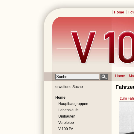
Home
Fot
Home
Ma
Fahrze
erweiterte Suche
Home
zum Fahr
Hauptbaugruppen
Lebensläufe
Umbauten
Verbleibe
V 100 PA