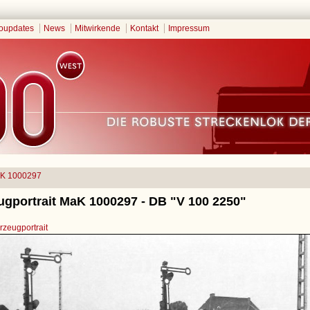
oupdates
News
Mitwirkende
Kontakt
Impressum
K 1000297
ugportrait MaK 1000297 - DB "V 100 2250"
zeugportrait