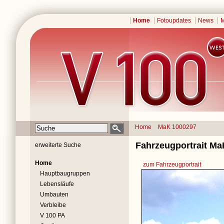
Home
Fotoupdates
News
M
Home
MaK 1000297
Fahrzeugportrait Ma
erweiterte Suche
Home
zum Fahrzeugportrait
Hauptbaugruppen
Lebensläufe
Umbauten
Verbleibe
V 100 PA