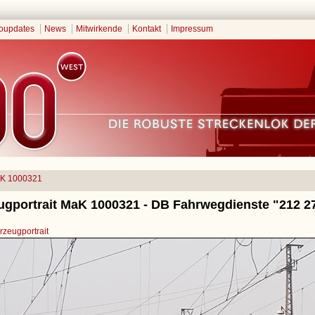
oupdates
News
Mitwirkende
Kontakt
Impressum
K 1000321
ugportrait MaK 1000321 - DB Fahrwegdienste "212 2
zeugportrait