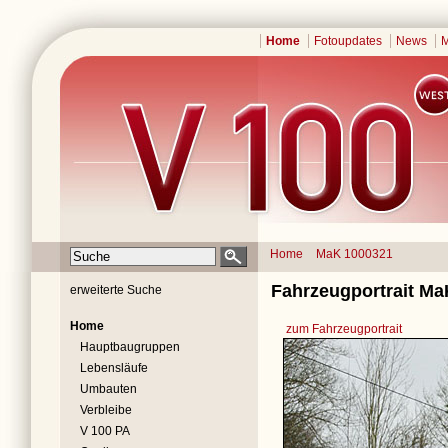
Home
Fotoupdates
News
M
Home
MaK 1000321
Fahrzeugportrait Ma
erweiterte Suche
Home
zum Fahrzeugportrait
Hauptbaugruppen
Lebensläufe
Umbauten
Verbleibe
V 100 PA