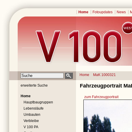
Home
Fotoupdates
News
M
Home
MaK 1000321
Fahrzeugportrait Ma
erweiterte Suche
Home
zum Fahrzeugportrait
Hauptbaugruppen
Lebensläufe
Umbauten
Verbleibe
V 100 PA