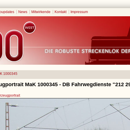
oupdates
News
Mitwirkende
Kontakt
Impressum
K 1000345
ugportrait MaK 1000345 - DB Fahrwegdienste "212 2
zeugportrait