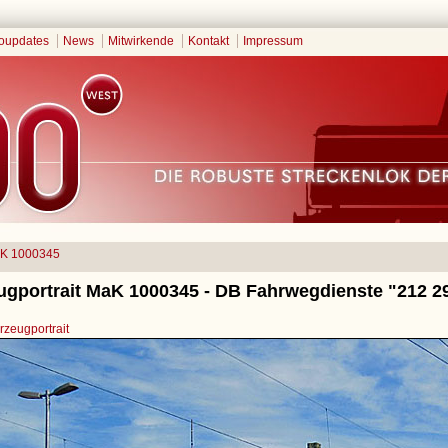
oupdates
News
Mitwirkende
Kontakt
Impressum
K 1000345
ugportrait MaK 1000345 - DB Fahrwegdienste "212 2
zeugportrait