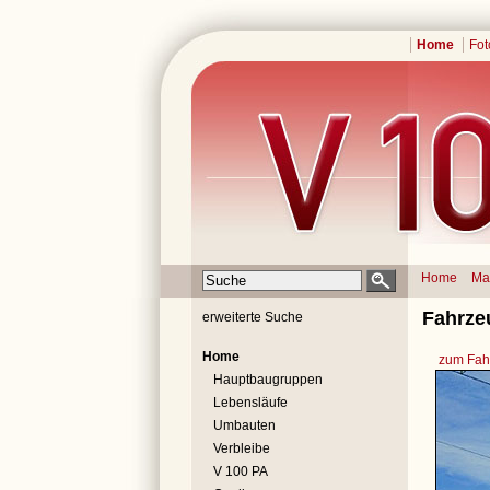
Home
Fot
Home
Ma
Fahrze
erweiterte Suche
Home
zum Fahr
Hauptbaugruppen
Lebensläufe
Umbauten
Verbleibe
V 100 PA