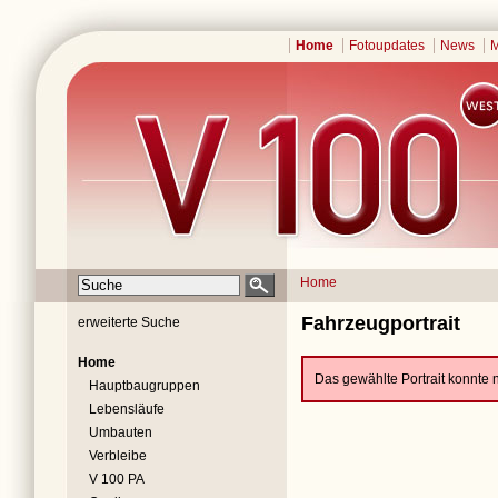
Home
Fotoupdates
News
M
Home
Fahrzeugportrait
erweiterte Suche
Home
Das gewählte Portrait konnte 
Hauptbaugruppen
Lebensläufe
Umbauten
Verbleibe
V 100 PA